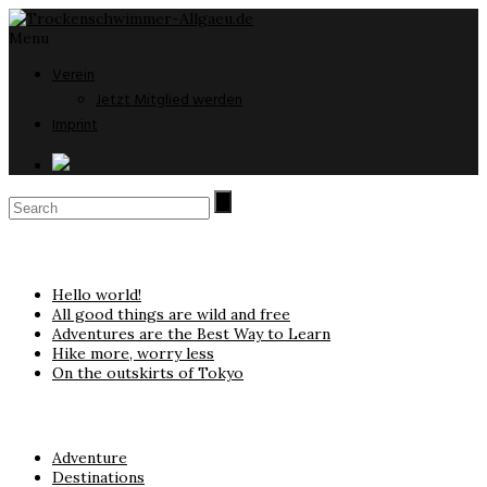
Menu
Verein
Jetzt Mitglied werden
Imprint
Neueste Beiträge
Hello world!
All good things are wild and free
Adventures are the Best Way to Learn
Hike more, worry less
On the outskirts of Tokyo
Kategorien
Adventure
Destinations